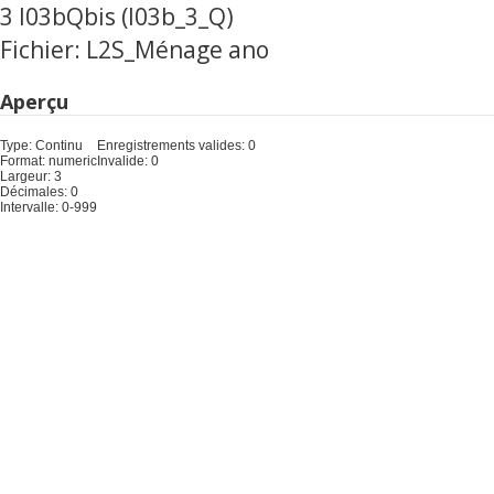
3 I03bQbis (I03b_3_Q)
Fichier: L2S_Ménage ano
Aperçu
Type: Continu
Enregistrements valides: 0
Format: numeric
Invalide: 0
Largeur: 3
Décimales: 0
Intervalle: 0-999