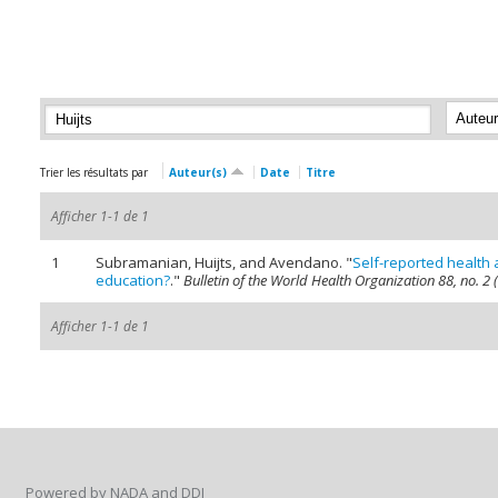
Trier les résultats par
Auteur(s)
Date
Titre
Afficher 1-1 de 1
1
Subramanian, Huijts, and Avendano.
"
Self-reported health 
education?
."
Bulletin of the World Health Organization 88, no. 2 
Afficher 1-1 de 1
Powered by NADA and DDI