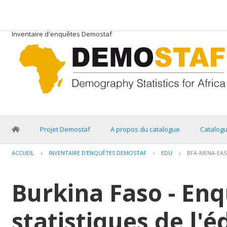
Inventaire d'enquêtes Demostaf
Projet Demostaf
A propos du catalogue
Catalog
ACCUEIL
›
INVENTAIRE D'ENQUÊTES DEMOSTAF
›
EDU
›
BFA-MENA-EAS
Burkina Faso - En
statistiques de l'é