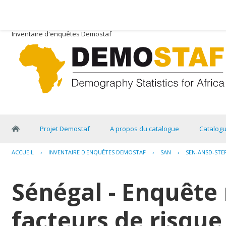
Inventaire d'enquêtes Demostaf
Projet Demostaf
A propos du catalogue
Catalog
ACCUEIL
›
INVENTAIRE D'ENQUÊTES DEMOSTAF
›
SAN
›
SEN-ANSD-STE
Sénégal - Enquête 
facteurs de risqu