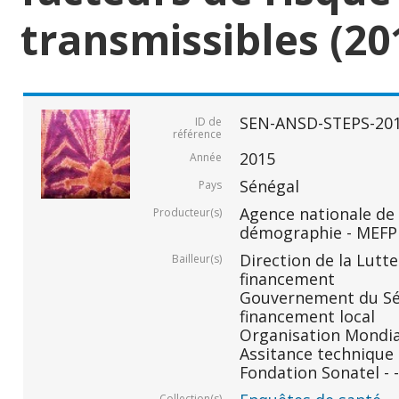
transmissibles (20
SEN-ANSD-STEPS-20
ID de
référence
2015
Année
Sénégal
Pays
Agence nationale de l
Producteur(s)
démographie - MEFP
Direction de la Lutte
Bailleur(s)
financement
Gouvernement du Sén
financement local
Organisation Mondial
Assitance technique 
Fondation Sonatel - -
Collection(s)