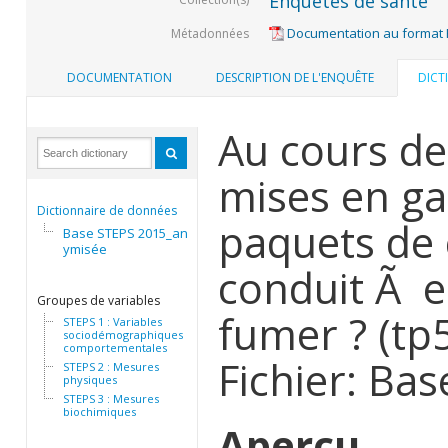
Enquêtes de santé
Documentation au format
Métadonnées
DOCUMENTATION
DESCRIPTION DE L'ENQUÊTE
DICT
Au cours de
mises en gar
Dictionnaire de données
paquets de c
Base STEPS 2015_anon
ymisée
conduit Ã e
Groupes de variables
fumer ? (tp
STEPS 1 : Variables
sociodémographiques et
comportementales
Fichier: Ba
STEPS 2 : Mesures
physiques
STEPS 3 : Mesures
biochimiques
Aperçu