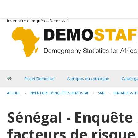
Inventaire d'enquêtes Demostaf
Projet Demostaf
A propos du catalogue
Catalog
ACCUEIL
›
INVENTAIRE D'ENQUÊTES DEMOSTAF
›
SAN
›
SEN-ANSD-STE
Sénégal - Enquête 
facteurs de risqu