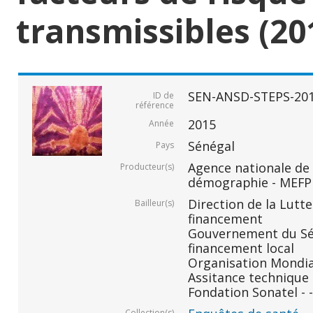
transmissibles (20
SEN-ANSD-STEPS-20
ID de
référence
2015
Année
Sénégal
Pays
Agence nationale de l
Producteur(s)
démographie - MEFP
Direction de la Lutte
Bailleur(s)
financement
Gouvernement du Sén
financement local
Organisation Mondial
Assitance technique 
Fondation Sonatel - -
Collection(s)