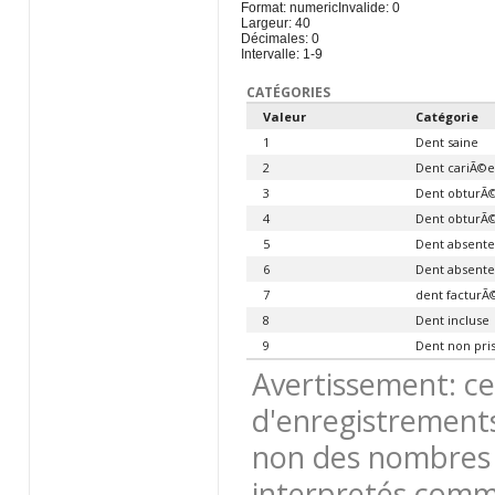
Format: numeric
Invalide: 0
Largeur: 40
Décimales: 0
Intervalle: 1-9
CATÉGORIES
Valeur
Catégorie
1
Dent saine
2
Dent cariÃ©e
3
Dent obturÃ©
4
Dent obturÃ©
5
Dent absente 
6
Dent absente 
7
dent facturÃ
8
Dent incluse
9
Dent non pri
Avertissement: ce
d'enregistrements
non des nombres 
interpretés comme