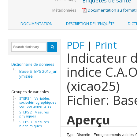
Enquêtes de santé
Documentation au format
Métadonnées
DOCUMENTATION
DESCRIPTION DE L'ENQUÊTE
DICT
PDF
|
Print
Indicateur 
Dictionnaire de données
indice C.A.
Base STEPS 2015_anon
ymisée
(xicao25)
Groupes de variables
Fichier: Ba
STEPS 1 : Variables
sociodémographiques et
comportementales
STEPS 2 : Mesures
Aperçu
physiques
STEPS 3 : Mesures
biochimiques
Type: Discrète
Enregistrements valides: 