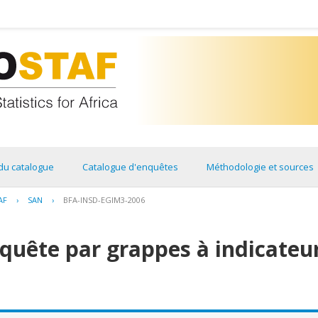
du catalogue
Catalogue d'enquêtes
Méthodologie et sources
AF
›
SAN
›
BFA-INSD-EGIM3-2006
quête par grappes à indicateu