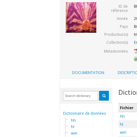
B
ID de
référence
2
Année
B
Pays
I
Producteur(s)
E
Collection(s)
Métadonnées
DOCUMENTATION
DESCRIPTI
Dicti
Fichier
Dictionnaire de données
hh
hh
hl
hl
wm
wm