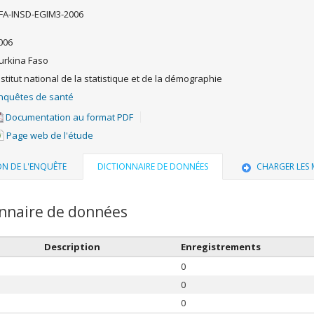
FA-INSD-EGIM3-2006
006
urkina Faso
nstitut national de la statistique et de la démographie
nquêtes de santé
Documentation au format PDF
Page web de l'étude
ON DE L'ENQUÊTE
DICTIONNAIRE DE DONNÉES
CHARGER LES
onnaire de données
Description
Enregistrements
0
0
0