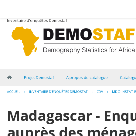
Inventaire d'enquêtes Demostaf
Projet Demostaf
A propos du catalogue
Catalog
ACCUEIL
›
INVENTAIRE D'ENQUÊTES DEMOSTAF
›
CDV
›
MDG-INSTAT-E
Madagascar - Enq
auprès des ménage