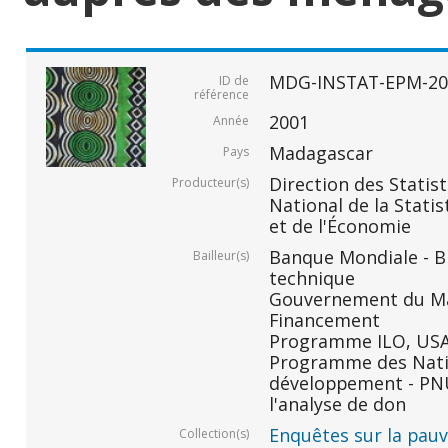
MDG-INSTAT-EPM-20
ID de
référence
2001
Année
Madagascar
Pays
Direction des Statis
Producteur(s)
National de la Statis
et de l'Économie
Banque Mondiale - BM
Bailleur(s)
technique
Gouvernement du Ma
Financement
Programme ILO, USAID
Programme des Nati
développement - PNU
l'analyse de don
Enquêtes sur la pauvr
Collection(s)