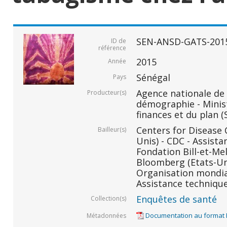
SEN-ANSD-GATS-201
ID de
référence
2015
Année
Sénégal
Pays
Agence nationale de l
Producteur(s)
démographie - Minis
finances et du plan (
Centers for Disease 
Bailleur(s)
Unis) - CDC - Assist
Fondation Bill-et-Mel
Bloomberg (Etats-Uni
Organisation mondial
Assistance techniqu
Enquêtes de santé
Collection(s)
Documentation au format
Métadonnées