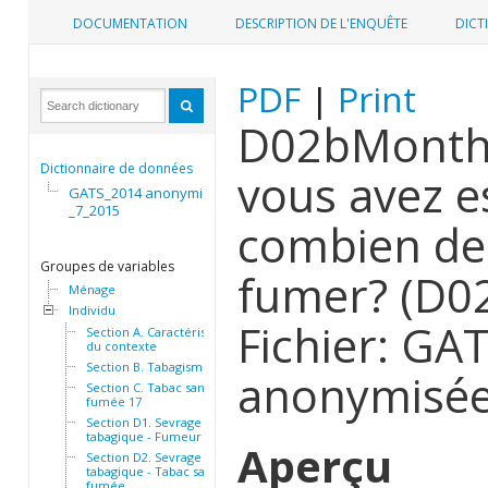
DOCUMENTATION
DESCRIPTION DE L'ENQUÊTE
DICT
PDF
|
Print
D02bMonths.
Dictionnaire de données
vous avez e
GATS_2014 anonymisée
_7_2015
combien de 
Groupes de variables
fumer? (D0
Ménage
Individu
Fichier: GA
Section A. Caractéristiques
du contexte
Section B. Tabagisme
anonymisé
Section C. Tabac sans
fumée 17
Section D1. Sevrage
tabagique - Fumeur
Aperçu
Section D2. Sevrage
tabagique - Tabac sans
fumée