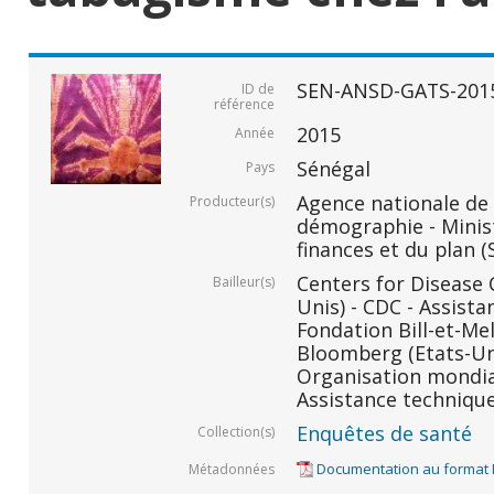
SEN-ANSD-GATS-201
ID de
référence
2015
Année
Sénégal
Pays
Agence nationale de l
Producteur(s)
démographie - Minis
finances et du plan (
Centers for Disease 
Bailleur(s)
Unis) - CDC - Assist
Fondation Bill-et-Mel
Bloomberg (Etats-Uni
Organisation mondial
Assistance techniqu
Enquêtes de santé
Collection(s)
Documentation au format
Métadonnées