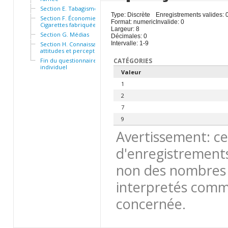
Section E. Tabagisme passif
Type: Discrète
Enregistrements valides: 
Section F. Économie -
Format: numeric
Invalide: 0
Cigarettes fabriquées 32
Largeur: 8
Section G. Médias
Décimales: 0
Intervalle: 1-9
Section H. Connaissances,
attitudes et perceptions 46
Fin du questionnaire
CATÉGORIES
individuel
Valeur
1
2
7
9
Avertissement: ce
d'enregistrements
non des nombres 
interpretés comme
concernée.