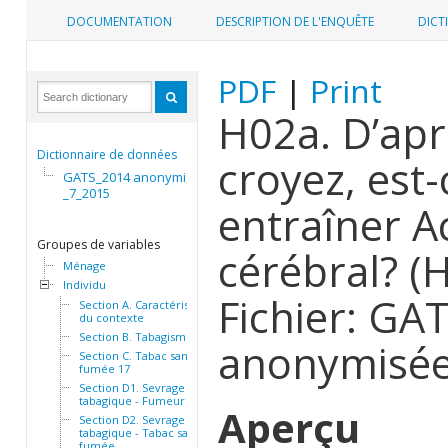
DOCUMENTATION
DESCRIPTION DE L'ENQUÊTE
DICT
PDF
|
Print
H02a. D’apr
Dictionnaire de données
croyez, est
GATS_2014 anonymisée
_7_2015
entraîner A
Groupes de variables
cérébral? (
Ménage
Individu
Fichier: GA
Section A. Caractéristiques
du contexte
Section B. Tabagisme
anonymisé
Section C. Tabac sans
fumée 17
Section D1. Sevrage
tabagique - Fumeur
Aperçu
Section D2. Sevrage
tabagique - Tabac sans
fumée