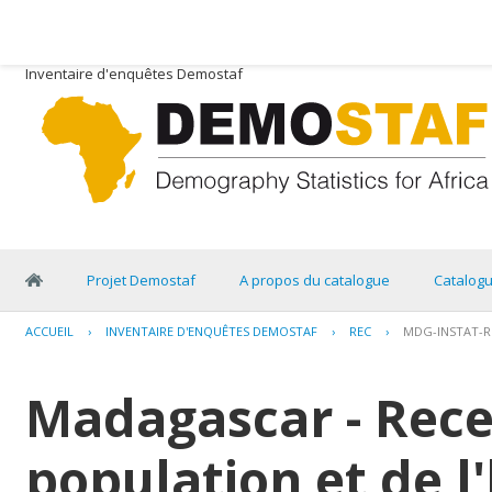
Inventaire d'enquêtes Demostaf
Projet Demostaf
A propos du catalogue
Catalog
ACCUEIL
›
INVENTAIRE D'ENQUÊTES DEMOSTAF
›
REC
›
MDG-INSTAT-R
Madagascar - Rece
population et de l