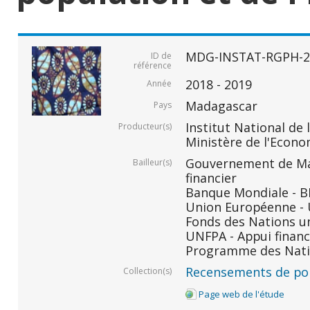
MDG-INSTAT-RGPH-2
ID de
référence
2018 - 2019
Année
Madagascar
Pays
Institut National de 
Producteur(s)
Ministère de l'Econo
Gouvernement de Ma
Bailleur(s)
financier
Banque Mondiale - BM
Union Européenne - U
Fonds des Nations un
UNFPA - Appui financ
Programme des Nati
Recensements de po
Collection(s)
Page web de l'étude