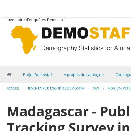
Inventaire d'enquêtes Demostaf
Projet Demostaf
A propos du catalogue
Catalog
ACCUEIL
›
INVENTAIRE D'ENQUÊTES DEMOSTAF
›
SAN
›
MDG-BM-PETS-
Madagascar - Publ
Tracking Survey in