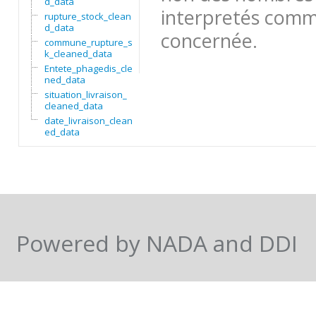
d_data
interpretés comme
rupture_stock_cleane
d_data
concernée.
commune_rupture_stoc
k_cleaned_data
Entete_phagedis_clea
ned_data
situation_livraison_
cleaned_data
date_livraison_clean
ed_data
Powered by NADA and DDI