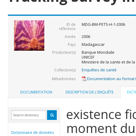
MDG-BM-PETS-H-1-2006
ID de
référence
2006
Année
Madagascar
Pays
Banque Mondiale
Producteur(s)
UNICEF
Ministere de la sante et de la
Enquêtes de santé
Collection(s)
Documentation au format
Métadonnées
DOCUMENTATION
DESCRIPTION DE L'ENQUÊTE
DICT
existence f
moment du 
Dictionnaire de données