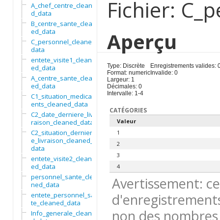
Fichier: C_
A_chef_centre_cleane
d_data
B_centre_sante_clean
ed_data
Aperçu
C_personnel_cleaned_
data
entete_visite1_clean
Type: Discrète
Enregistrements valides: 
ed_data
Format: numeric
Invalide: 0
A_centre_sante_clean
Largeur: 1
ed_data
Décimales: 0
Intervalle: 1-4
C1_situation_medicam
ents_cleaned_data
CATÉGORIES
C2_date_derniere_liv
Valeur
raison_cleaned_data
C2_situation_dernier
1
e_livraison_cleaned_
2
data
3
entete_visite2_clean
ed_data
4
personnel_sante_clea
Avertissement: ce
ned_data
entete_personnel_san
d'enregistrements
te_cleaned_data
non des nombres 
Info_generale_cleane