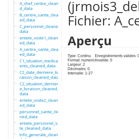
(jrmois3_de
A_chef_centre_cleane
d_data
Fichier: A_
B_centre_sante_clean
ed_data
C_personnel_cleaned_
data
Aperçu
entete_visite1_clean
ed_data
A_centre_sante_clean
ed_data
Type: Continu
Enregistrements valides: 
C1_situation_medicam
Format: numeric
Invalide: 0
Largeur: 2
ents_cleaned_data
Décimales: 0
C2_date_derniere_liv
Intervalle: 1-27
raison_cleaned_data
C2_situation_dernier
e_livraison_cleaned_
data
entete_visite2_clean
ed_data
personnel_sante_clea
ned_data
entete_personnel_san
te_cleaned_data
Info_generale_cleane