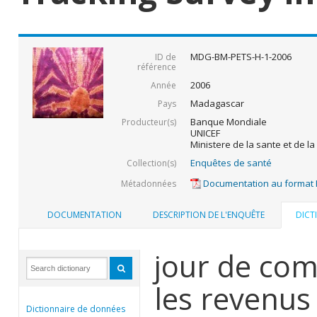
MDG-BM-PETS-H-1-2006
ID de
référence
2006
Année
Madagascar
Pays
Banque Mondiale
Producteur(s)
UNICEF
Ministere de la sante et de la
Enquêtes de santé
Collection(s)
Documentation au format
Métadonnées
DOCUMENTATION
DESCRIPTION DE L'ENQUÊTE
DICT
jour de com
les revenu
Dictionnaire de données