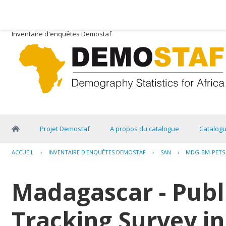
Inventaire d'enquêtes Demostaf
Projet Demostaf
A propos du catalogue
Catalog
ACCUEIL
›
INVENTAIRE D'ENQUÊTES DEMOSTAF
›
SAN
›
MDG-BM-PETS-
Madagascar - Publ
Tracking Survey in