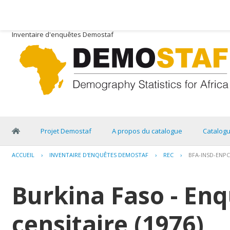
Inventaire d'enquêtes Demostaf
Projet Demostaf
A propos du catalogue
Catalog
ACCUEIL
›
INVENTAIRE D'ENQUÊTES DEMOSTAF
›
REC
›
BFA-INSD-ENPC
Burkina Faso - Enq
censitaire (1976)