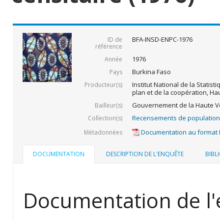
BFA-INSD-ENPC-1976
ID de
référence
1976
Année
Burkina Faso
Pays
Institut National de la Statis
Producteur(s)
plan et de la coopération, Ha
Gouvernement de la Haute Vo
Bailleur(s)
Recensements de population
Collection(s)
Documentation au format
Métadonnées
DOCUMENTATION
DESCRIPTION DE L'ENQUÊTE
BIBL
Documentation de l'