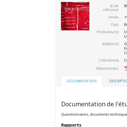
B
ID de
référence
1
Année
B
Pays
U
Producteur(s)
U
G
Bailleur(s)
F
C
E
Collection(s)
Métadonnées
DOCUMENTATION
DESCRIPTI
Documentation de l'ét
Questionnaires, documents techniques 
Rapports