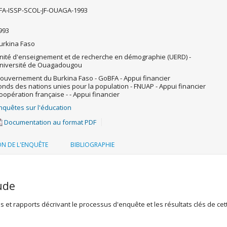
FA-ISSP-SCOL-JF-OUAGA-1993
993
urkina Faso
nité d'enseignement et de recherche en démographie (UERD) -
niversité de Ouagadougou
ouvernement du Burkina Faso - GoBFA - Appui financier
onds des nations unies pour la population - FNUAP - Appui financier
oopération française - - Appui financier
nquêtes sur l'éducation
Documentation au format PDF
ON DE L'ENQUÊTE
BIBLIOGRAPHIE
ude
et rapports décrivant le processus d'enquête et les résultats clés de cet