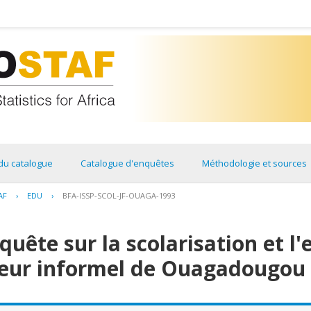
du catalogue
Catalogue d'enquêtes
Méthodologie et sources
AF
›
EDU
›
BFA-ISSP-SCOL-JF-OUAGA-1993
quête sur la scolarisation et l
cteur informel de Ouagadougou 