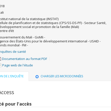
018
ali
nstitut national de la statistique (INSTAT)
ellule de planification et de statistiques (CPS/SS-DS-PF) - Secteur Santé,
éveloppement social et promotion de la famille (Mali)
entre d’ét
ouvernement du Mali - GoMli -
gence des États-Unis pour le développement international - USAID -
onds mondial - FM -
nquêtes de santé
Documentation au format PDF
Page web de l'étude
ON DE L'ENQUÊTE
CHARGER LES MICRODONNÉES
Access
té pour l'accès