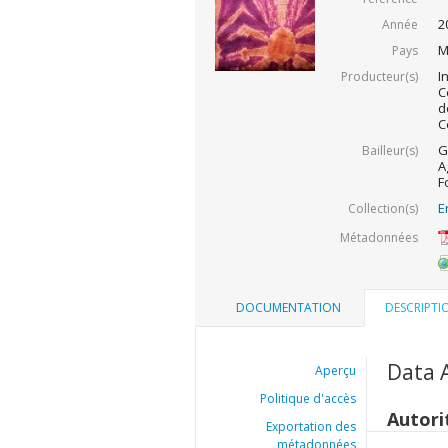
2
Année
M
Pays
I
Producteur(s)
C
d
C
G
Bailleur(s)
A
F
E
Collection(s)
Métadonnées
DOCUMENTATION
DESCRIPTI
Data 
Aperçu
Politique d'accès
Autori
Exportation des
métadonnées