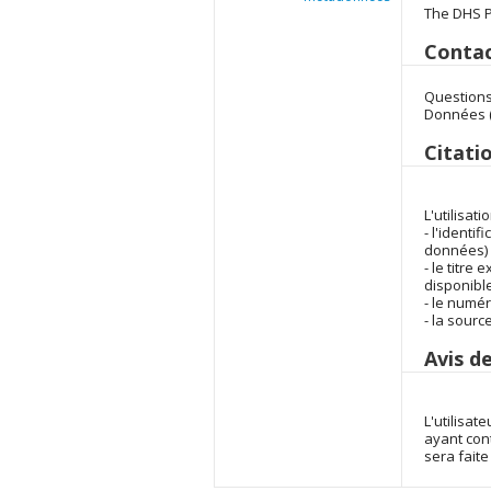
The DHS P
Contac
Questions
Données (
Citat
L'utilisa
- l'identi
données)
- le titre
disponible
- le numé
- la sour
Avis d
L'utilisat
ayant con
sera faite