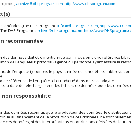
rogram ,
archive@dhsprogram.com
,
http://www.dhsprogram.com
t(s)
 Générales (The DHS Program) ,
info@dhsprogram.com
,
http://www.DHSp
The DHS Program) ,
archive@dhsprogram.com
,
http://www.DHSprogram.
ion recommandée
tion des données doit être mentionnée par l'inclusion d'une référence bib
fication de l'enquêteur principal (agence ou personne ayant assuré la resp
 exact de l'enquête (y compris le pays, l'année de l'enquête et l'abbréviation
)
ro de référence de l'enquête tel qu'indiqué dans notre catalogue
ce et la date du téléchargement des fichiers de données pour les données
e non responsabilité
eur des données reconnait que le producteur des données, le distributeur a
tribué au financement de la production de ces données, ne sont nullement 
 de ces données, ni des interprétations et conclusions dérivées de leur ana