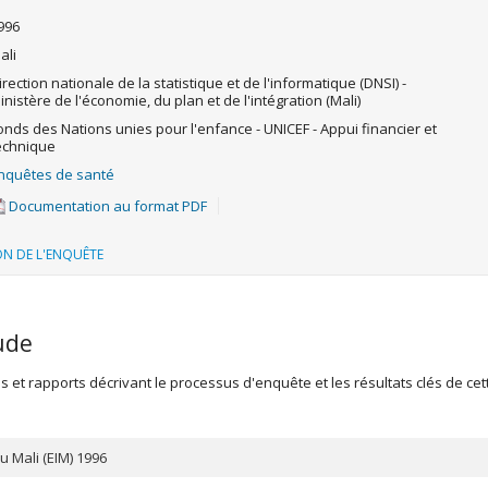
996
ali
irection nationale de la statistique et de l'informatique (DNSI) -
inistère de l'économie, du plan et de l'intégration (Mali)
onds des Nations unies pour l'enfance - UNICEF - Appui financier et
echnique
nquêtes de santé
Documentation au format PDF
ON DE L'ENQUÊTE
ude
et rapports décrivant le processus d'enquête et les résultats clés de cet
u Mali (EIM) 1996