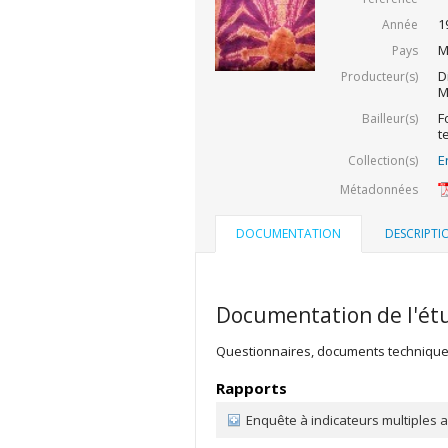
1
Année
M
Pays
D
Producteur(s)
M
F
Bailleur(s)
t
E
Collection(s)
Métadonnées
DOCUMENTATION
DESCRIPTI
Documentation de l'ét
Questionnaires, documents techniques 
Rapports
Enquête à indicateurs multiples a