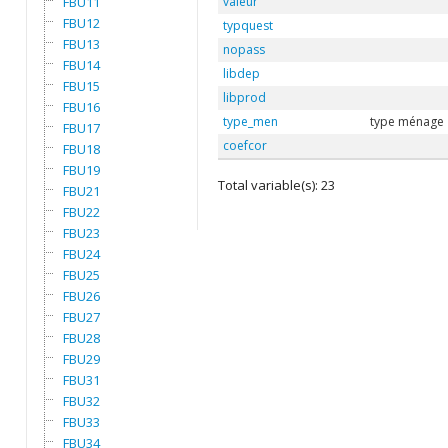
FBU11
valeur
FBU12
typquest
FBU13
nopass
FBU14
libdep
FBU15
libprod
FBU16
type_men
type ménage
FBU17
coefcor
FBU18
FBU19
Total variable(s): 23
FBU21
FBU22
FBU23
FBU24
FBU25
FBU26
FBU27
FBU28
FBU29
FBU31
FBU32
FBU33
FBU34