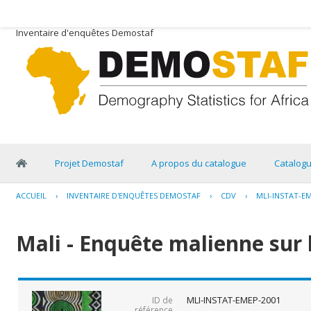
Inventaire d'enquêtes Demostaf
Projet Demostaf
A propos du catalogue
Catalog
ACCUEIL
›
INVENTAIRE D'ENQUÊTES DEMOSTAF
›
CDV
›
MLI-INSTAT-E
Mali - Enquête malienne sur 
MLI-INSTAT-EMEP-2001
ID de
référence