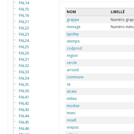
FAL14
FAL15
NOM
LIBELLÉ
FAL16
grappe
Numéro grap
FAL21
menage
Numéro ména
FAL22
FAL23
typdep
FAL24
utemps
FAL25
codprod
FAL26
region
FAL31
cercle
FAL32
arrond
FAL33
commune
FAL34
FAL35
se
FAL36
strate
FAL41
milieu
FAL42
modvie
FAL43
tmen
FAL44
result
FAL45
nrepas
FAL46