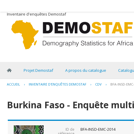
Inventaire d'enquêtes Demostaf
Projet Demostaf
A propos du catalogue
Catalog
ACCUEIL
›
INVENTAIRE D'ENQUÊTES DEMOSTAF
›
CDV
›
BFA-INSD-EMC
Burkina Faso - Enquête multi
BFA-INSD-EMC-2014
ID de
référence