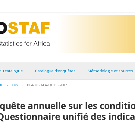
du catalogue
Catalogue d'enquêtes
Méthodologie et sources
AF
›
CDV
›
BFA-INSD-EA-QUIBB-2007
quête annuelle sur les conditi
Questionnaire unifié des indic