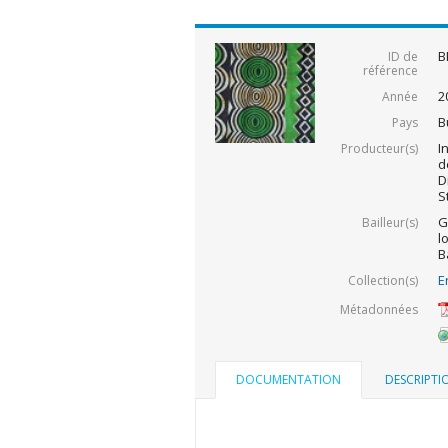
B
ID de
référence
2
Année
B
Pays
I
Producteur(s)
d
D
S
G
Bailleur(s)
l
B
E
Collection(s)
Métadonnées
DOCUMENTATION
DESCRIPTI