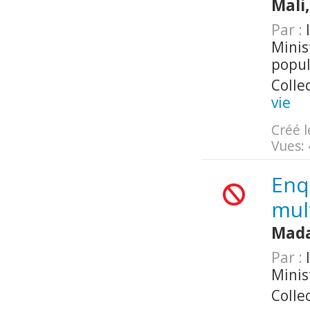
Mali
Par :
I
Minis
popul
Colle
vie
Créé l
Vues:
Enq
mul
Mada
Par :
I
Minis
Colle