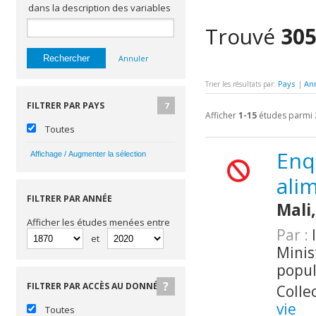
dans la description des variables
Trouvé
30
Annuler
Pays
An
Trier les résultats par:
|
FILTRER PAR PAYS
7
Afficher
1-15
études parmi
Toutes
Enq
alim
FILTRER PAR ANNÉE
Mali
Afficher les études menées entre
Par :
I
et
Minis
popul
FILTRER PAR ACCÈS AU DONNÉES
Colle
vie
Toutes