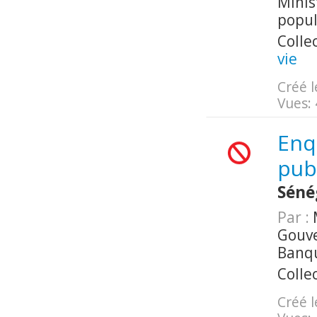
Minis
popul
Colle
vie
Créé l
Vues:
Enq
pub
Séné
Par :
M
Gouv
Banq
Colle
Créé l