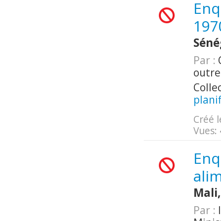
Enq
197
Séné
Par :
O
outr
Colle
planif
Créé l
Vues:
Enq
alim
Mali
Par :
I