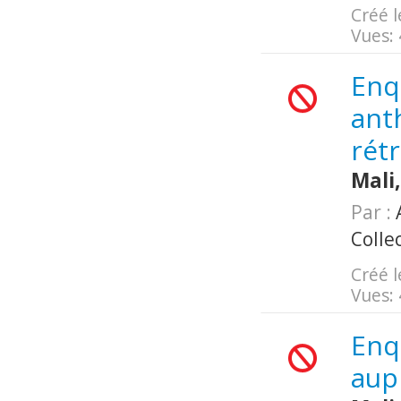
Créé l
Vues:
Enq
ant
rétr
Mali
Par :
A
Colle
Créé l
Vues:
Enq
aup