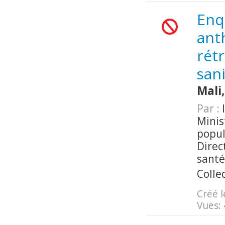
Enq
ant
rétr
sani
Mali
Par :
I
Minis
popul
Direc
santé
Colle
Créé l
Vues: