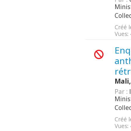
Minis
Colle
Créé l
Vues:
Enq
ant
rétr
Mali
Par :
I
Minis
Colle
Créé l
Vues: