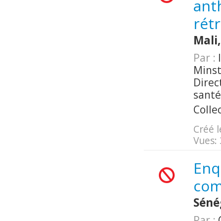
ant
rét
Mali
Par :
I
Minst
Direc
santé
Colle
Créé l
Vues:
Enq
com
Séné
Par :
C