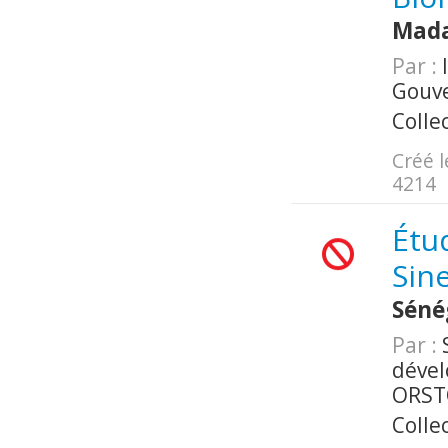
Mada
Par :
I
Gouv
Colle
Créé l
4214
Étu
Sin
Séné
Par :
S
dével
ORS
Colle