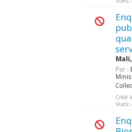
Vues:
Enq
pub
quan
serv
Mali
Par :
Minis
Colle
Créé l
Vues:
Enq
Bio