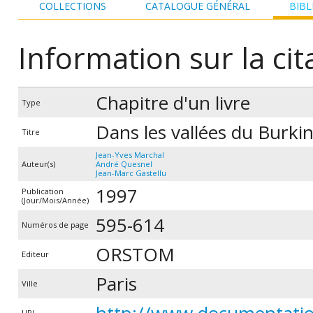
COLLECTIONS
CATALOGUE GÉNÉRAL
BIBL
Information sur la cit
Chapitre d'un livre
Type
Dans les vallées du Burkina
Titre
Jean-Yves Marchal
Auteur(s)
André Quesnel
Jean-Marc Gastellu
1997
Publication
(Jour/Mois/Année)
595-614
Numéros de page
ORSTOM
Editeur
Paris
Ville
URL