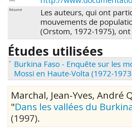
http://www.documentation
Les auteurs, qui ont partic
Résumé
mouvements de population
(Orstom, 1972-1975), ont
Burkina Faso sur le thèm
Études utilisées
rurales libérées à l'oncho
Ils jugent ici des change
Burkina Faso - Enquête sur les m
»
des vallées. Les implantati
Mossi en Haute-Volta (1972-1973
diversifiées et la mobilité
la tâche des aménageurs p
Marchal, Jean-Yves, André Q
(Résumé d'auteur)
"
Dans les vallées du Burkina 
(1997).