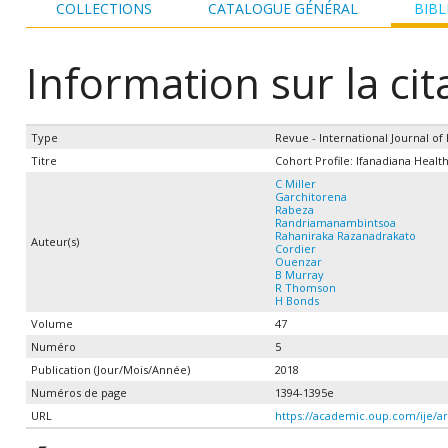
COLLECTIONS
CATALOGUE GÉNÉRAL
BIBL
Information sur la cit
Type
Revue - International Journal o
Titre
Cohort Profile: Ifanadiana Healt
C Miller
Garchitorena
Rabeza
Randriamanambintsoa
Rahaniraka Razanadrakato
Auteur(s)
Cordier
Ouenzar
B Murray
R Thomson
H Bonds
Volume
47
Numéro
5
Publication (Jour/Mois/Année)
2018
Numéros de page
1394-1395e
URL
https://academic.oup.com/ije/ar