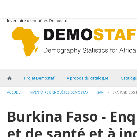
Inventaire d'enquêtes Demostaf
Projet Demostaf
A propos du catalogue
Catalog
ACCUEIL
›
INVENTAIRE D'ENQUÊTES DEMOSTAF
›
SAN
›
BFA-INSD-EDS-
Burkina Faso - E
et de santé et à i