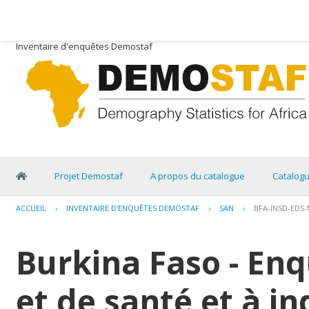
Inventaire d'enquêtes Demostaf
Projet Demostaf
A propos du catalogue
Catalog
ACCUEIL
›
INVENTAIRE D'ENQUÊTES DEMOSTAF
›
SAN
›
BFA-INSD-EDS-
Burkina Faso - E
et de santé et à i