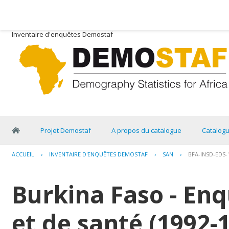
Inventaire d'enquêtes Demostaf
Projet Demostaf
A propos du catalogue
Catalog
ACCUEIL
›
INVENTAIRE D'ENQUÊTES DEMOSTAF
›
SAN
›
BFA-INSD-EDS-
Burkina Faso - E
et de santé (1992-