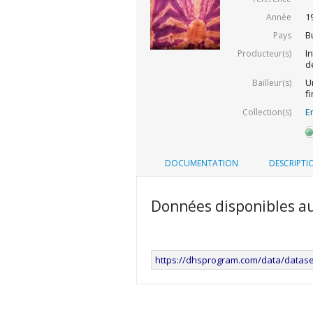
1
Année
B
Pays
I
Producteur(s)
d
U
Bailleur(s)
f
E
Collection(s)
DOCUMENTATION
DESCRIPTI
Données disponibles a
https://dhsprogram.com/data/datas