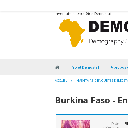
Inventaire d'enquêtes Demostaf
Projet Demostaf
A propos 
ACCUEIL
›
INVENTAIRE D'ENQUÊTES DEMOST
Burkina Faso - E
B
ID de
référence