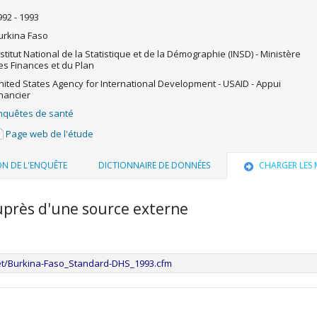
992 - 1993
urkina Faso
nstitut National de la Statistique et de la Démographie (INSD) - Ministère
es Finances et du Plan
nited States Agency for International Development - USAID - Appui
inancier
nquêtes de santé
Page web de l'étude
ON DE L'ENQUÊTE
DICTIONNAIRE DE DONNÉES
CHARGER LES
uprès d'une source externe
et/Burkina-Faso_Standard-DHS_1993.cfm