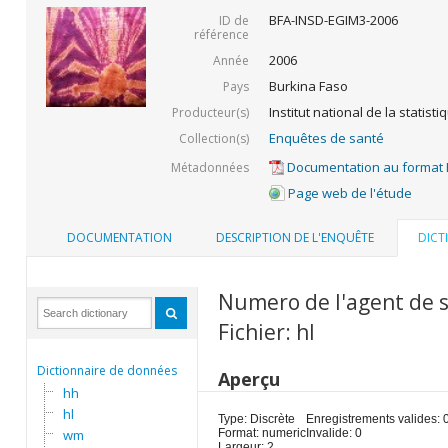
BFA-INSD-EGIM3-2006
ID de
référence
2006
Année
Burkina Faso
Pays
Institut national de la statis
Producteur(s)
Enquêtes de santé
Collection(s)
Documentation au format
Métadonnées
Page web de l'étude
DOCUMENTATION
DESCRIPTION DE L'ENQUÊTE
DICT
Numero de l'agent de s
Fichier: hl
Dictionnaire de données
Aperçu
hh
hl
Type: Discrète
Enregistrements valides: 
wm
Format: numeric
Invalide: 0
Largeur: 2