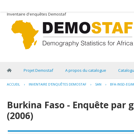
Inventaire d'enquêtes Demostaf
Projet Demostaf
A propos du catalogue
Catalog
ACCUEIL
›
INVENTAIRE D'ENQUÊTES DEMOSTAF
›
SAN
›
BFA-INSD-EGIM
Burkina Faso - Enquête par g
(2006)