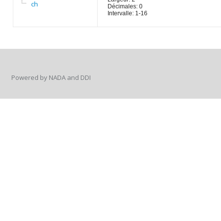
ch
Décimales: 0
Intervalle: 1-16
Powered by NADA and DDI