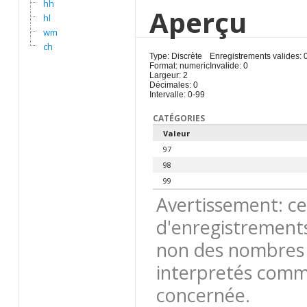
hh
Aperçu
hl
wm
ch
Type: Discrète
Enregistrements valides: 
Format: numeric
Invalide: 0
Largeur: 2
Décimales: 0
Intervalle: 0-99
CATÉGORIES
Valeur
97
98
99
Avertissement: ce
d'enregistrements
non des nombres 
interpretés comme
concernée.