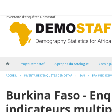
Inventaire d'enquêtes Demostaf
Projet Demostaf
A propos du catalogue
Catalog
ACCUEIL
›
INVENTAIRE D'ENQUÊTES DEMOSTAF
›
SAN
›
BFA-INSD-EGIM
Burkina Faso - En
indicateurs multip