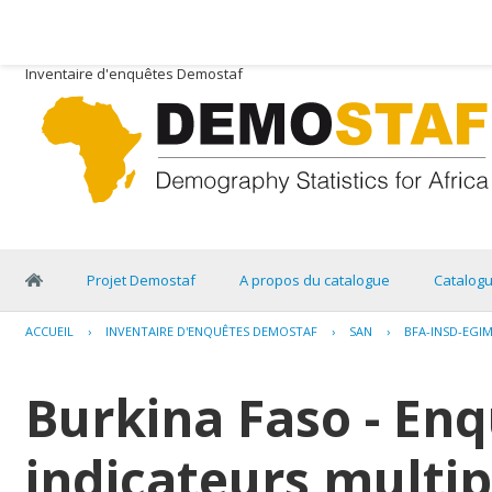
Inventaire d'enquêtes Demostaf
Projet Demostaf
A propos du catalogue
Catalog
ACCUEIL
›
INVENTAIRE D'ENQUÊTES DEMOSTAF
›
SAN
›
BFA-INSD-EGIM
Burkina Faso - En
indicateurs multip