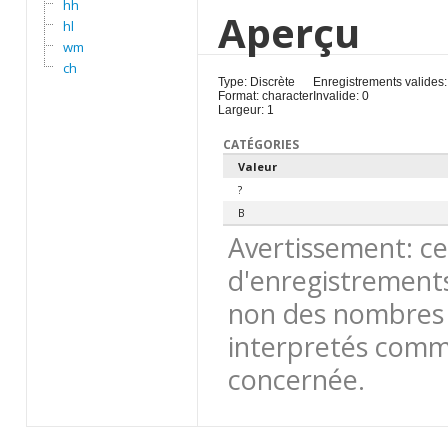
hh
Aperçu
hl
wm
ch
Type: Discrète
Enregistrements valides:
Format: character
Invalide: 0
Largeur: 1
CATÉGORIES
Valeur
?
B
Avertissement: ce
d'enregistrements
non des nombres 
interpretés comme
concernée.