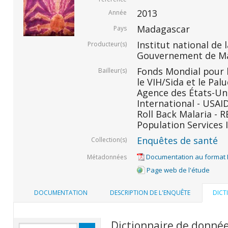
2013
Année
Madagascar
Pays
Institut national de l
Producteur(s)
Gouvernement de M
Fonds Mondial pour l
Bailleur(s)
le VIH/Sida et le Pal
Agence des États-Un
International - USAID
Roll Back Malaria - R
Population Services I
Enquêtes de santé
Collection(s)
Documentation au format
Métadonnées
Page web de l'étude
DOCUMENTATION
DESCRIPTION DE L'ENQUÊTE
DICT
Dictionnaire de donné