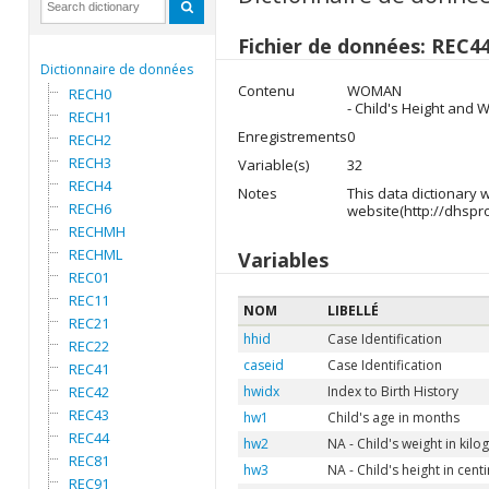
Fichier de données: REC4
Dictionnaire de données
Contenu
WOMAN
RECH0
- Child's Height and 
RECH1
Enregistrements
0
RECH2
RECH3
Variable(s)
32
RECH4
Notes
This data dictionary
RECH6
website(http://dhspr
RECHMH
RECHML
Variables
REC01
REC11
NOM
LIBELLÉ
REC21
hhid
Case Identification
REC22
caseid
Case Identification
REC41
REC42
hwidx
Index to Birth History
REC43
hw1
Child's age in months
REC44
hw2
NA - Child's weight in kil
REC81
hw3
NA - Child's height in cent
REC91