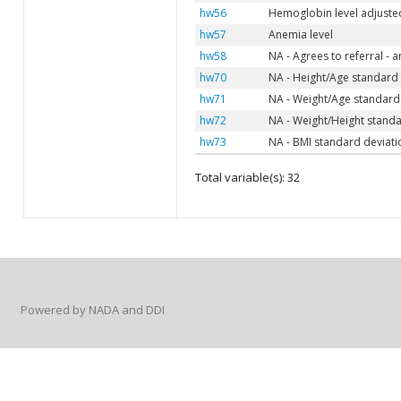
hw56
Hemoglobin level adjusted 
hw57
Anemia level
hw58
NA - Agrees to referral - 
hw70
NA - Height/Age standard
hw71
NA - Weight/Age standard
hw72
NA - Weight/Height stand
hw73
NA - BMI standard deviat
Total variable(s): 32
Powered by NADA and DDI