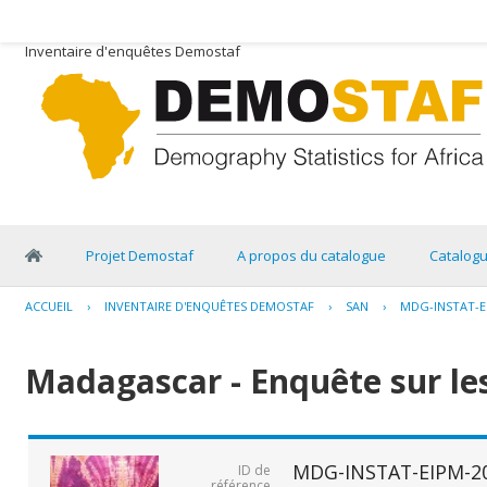
Inventaire d'enquêtes Demostaf
Projet Demostaf
A propos du catalogue
Catalog
ACCUEIL
›
INVENTAIRE D'ENQUÊTES DEMOSTAF
›
SAN
›
MDG-INSTAT-E
Madagascar - Enquête sur les
MDG-INSTAT-EIPM-2
ID de
référence