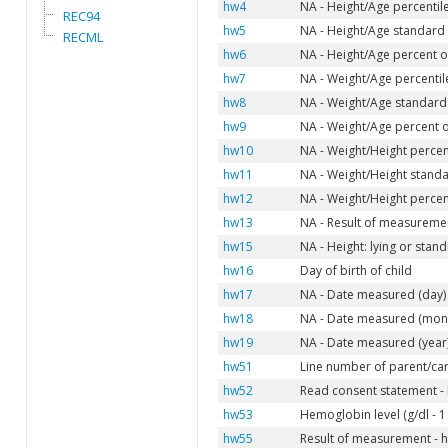
hw4
NA - Height/Age percentil
REC94
hw5
NA - Height/Age standard 
RECML
hw6
NA - Height/Age percent o
hw7
NA - Weight/Age percentil
hw8
NA - Weight/Age standard
hw9
NA - Weight/Age percent o
hw10
NA - Weight/Height percen
hw11
NA - Weight/Height standa
hw12
NA - Weight/Height percen
hw13
NA - Result of measuremen
hw15
NA - Height: lying or stand
hw16
Day of birth of child
hw17
NA - Date measured (day)
hw18
NA - Date measured (mon
hw19
NA - Date measured (year
hw51
Line number of parent/ca
hw52
Read consent statement -
hw53
Hemoglobin level (g/dl - 1
hw55
Result of measurement - 