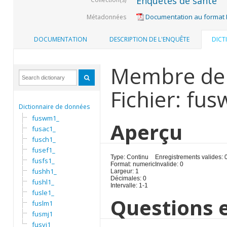
Enquêtes de santé
Documentation au format
Métadonnées
DOCUMENTATION
DESCRIPTION DE L'ENQUÊTE
DICT
Membre de l
Fichier: fu
Dictionnaire de données
fuswm1_
Aperçu
fusac1_
fusch1_
fusef1_
Type: Continu
Enregistrements valides: 
fusfs1_
Format: numeric
Invalide: 0
fushh1_
Largeur: 1
Décimales: 0
fushl1_
Intervalle: 1-1
fusle1_
Questions e
fuslm1
fusmj1
fusvi1_