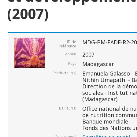
(2007)
MDG-BM-EADE-R2-20
ID de
référence
2007
Année
Madagascar
Pays
Emanuela Galasso -
Producteur(s)
Nithin Umapathi - B
Direction de la démo
sociales - Institut na
(Madagascar)
Office national de n
Bailleur(s)
de nutrition commu
Banque mondiale - -
Fonds des Nations un
Collection(s)