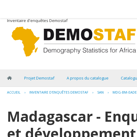
Inventaire d'enquêtes Demostaf
Projet Demostaf
A propos du catalogue
Catalog
ACCUEIL
›
INVENTAIRE D'ENQUÊTES DEMOSTAF
›
SAN
›
MDG-BM-EADE-
Madagascar - Enq
et développement 