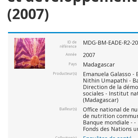
(2007)
MDG-BM-EADE-R2-20
ID de
référence
2007
Année
Madagascar
Pays
Emanuela Galasso -
Producteur(s)
Nithin Umapathi - B
Direction de la démo
sociales - Institut na
(Madagascar)
Office national de n
Bailleur(s)
de nutrition commu
Banque mondiale - -
Fonds des Nations un
Collection(s)