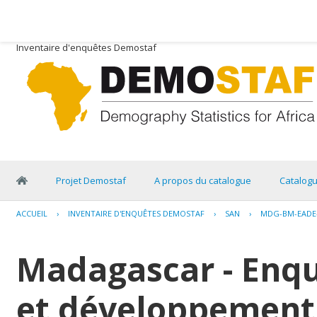
Inventaire d'enquêtes Demostaf
Projet Demostaf
A propos du catalogue
Catalog
ACCUEIL
›
INVENTAIRE D'ENQUÊTES DEMOSTAF
›
SAN
›
MDG-BM-EADE-
Madagascar - Enq
et développement 