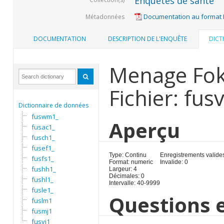
Enquêtes de santé
Documentation au format
Métadonnées
DOCUMENTATION
DESCRIPTION DE L'ENQUÊTE
DICT
Menage Fok
Fichier: fusv
Dictionnaire de données
fuswm1_
Aperçu
fusac1_
fusch1_
fusef1_
Type: Continu
Enregistrements valides
fusfs1_
Format: numeric
Invalide: 0
fushh1_
Largeur: 4
Décimales: 0
fushl1_
Intervalle: 40-9999
fusle1_
Questions e
fuslm1
fusmj1
fusvi1_