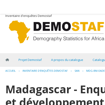
Inventaire d'enquêtes Demostaf
Projet Demostaf
A propos du catalogue
Catalog
ACCUEIL
›
INVENTAIRE D'ENQUÊTES DEMOSTAF
›
SAN
›
MDG-BM-EADE-
Madagascar - Enq
et développement 