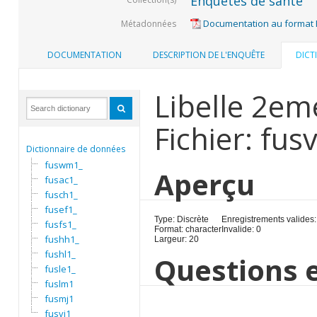
Enquêtes de santé
Documentation au format
Métadonnées
DOCUMENTATION
DESCRIPTION DE L'ENQUÊTE
DICT
Libelle 2e
Fichier: fusv
Dictionnaire de données
fuswm1_
Aperçu
fusac1_
fusch1_
fusef1_
Type: Discrète
Enregistrements valides:
fusfs1_
Format: character
Invalide: 0
fushh1_
Largeur: 20
fushl1_
Questions e
fusle1_
fuslm1
fusmj1
fusvi1_