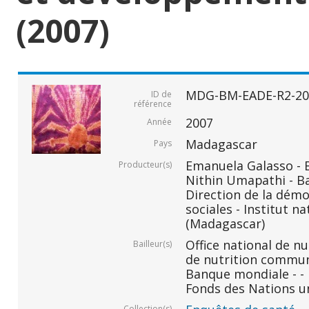
(2007)
MDG-BM-EADE-R2-20
ID de
référence
2007
Année
Madagascar
Pays
Emanuela Galasso -
Producteur(s)
Nithin Umapathi - B
Direction de la démo
sociales - Institut na
(Madagascar)
Office national de n
Bailleur(s)
de nutrition commu
Banque mondiale - -
Fonds des Nations un
Collection(s)