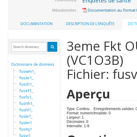
Enquêtes de santé
Documentation au format
Métadonnées
DOCUMENTATION
DESCRIPTION DE L'ENQUÊTE
DICT
3eme Fkt O
(VC1O3B)
Dictionnaire de données
Fichier: fusv
fuswm1_
fusac1_
fusch1_
Aperçu
fusef1_
fusfs1_
fushh1_
Type: Continu
Enregistrements valides: 
fushl1_
Format: numeric
Invalide: 0
fusle1_
Largeur: 1
Décimales: 0
fuslm1
Intervalle: 1-9
fusmj1
fusvi1_