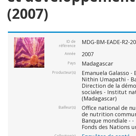
(2007)
MDG-BM-EADE-R2-20
ID de
référence
2007
Année
Madagascar
Pays
Emanuela Galasso -
Producteur(s)
Nithin Umapathi - B
Direction de la démo
sociales - Institut na
(Madagascar)
Office national de n
Bailleur(s)
de nutrition commu
Banque mondiale - -
Fonds des Nations un
Collection(s)