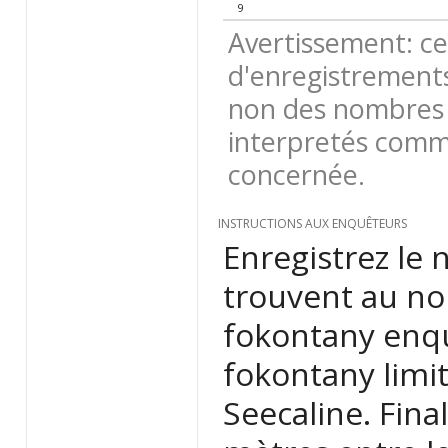
9
Avertissement: ce
d'enregistrements
non des nombres 
interpretés comme
concernée.
INSTRUCTIONS AUX ENQUÊTEURS
Enregistrez le
trouvent au nord
fokontany enquê
fokontany limi
Seecaline. Fina