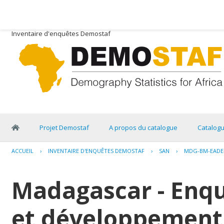
Inventaire d'enquêtes Demostaf
Projet Demostaf
A propos du catalogue
Catalog
ACCUEIL
›
INVENTAIRE D'ENQUÊTES DEMOSTAF
›
SAN
›
MDG-BM-EADE-
Madagascar - Enq
et développement 