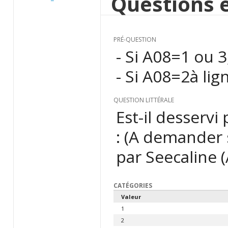
Questions e
PRÉ-QUESTION
- Si A08=1 ou 3
- Si A08=2à lig
QUESTION LITTÉRALE
Est-il desserv
: (A demander 
par Seecaline 
CATÉGORIES
Valeur
1
2