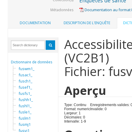
Enquêtes de santé
Documentation au format
Métadonnées
DOCUMENTATION
DESCRIPTION DE L'ENQUÊTE
DICT
Accessibilit
(VC2B1)
Dictionnaire de données
Fichier: fusv
fuswm1_
fusac1_
fusch1_
Aperçu
fusef1_
fusfs1_
fushh1_
Type: Continu
Enregistrements valides: 
fushl1_
Format: numeric
Invalide: 0
fusle1_
Largeur: 1
Décimales: 0
fuslm1
Intervalle: 1-9
fusmj1
fusvi1_