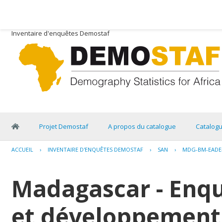
Inventaire d'enquêtes Demostaf
Projet Demostaf
A propos du catalogue
Catalog
ACCUEIL
›
INVENTAIRE D'ENQUÊTES DEMOSTAF
›
SAN
›
MDG-BM-EADE-
Madagascar - Enq
et développement 