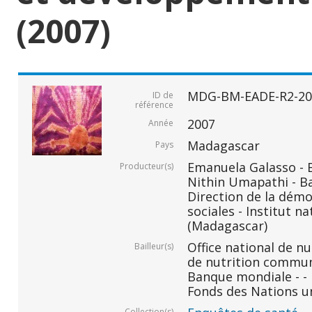
(2007)
MDG-BM-EADE-R2-20
ID de
référence
2007
Année
Madagascar
Pays
Emanuela Galasso -
Producteur(s)
Nithin Umapathi - B
Direction de la démo
sociales - Institut na
(Madagascar)
Office national de n
Bailleur(s)
de nutrition commu
Banque mondiale - -
Fonds des Nations un
Collection(s)