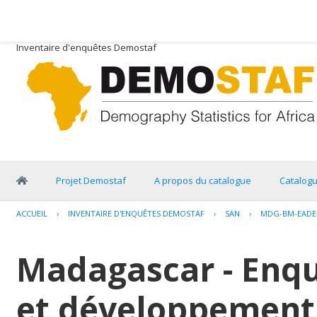
Inventaire d'enquêtes Demostaf
Projet Demostaf
A propos du catalogue
Catalog
ACCUEIL
›
INVENTAIRE D'ENQUÊTES DEMOSTAF
›
SAN
›
MDG-BM-EADE-
Madagascar - Enq
et développement 