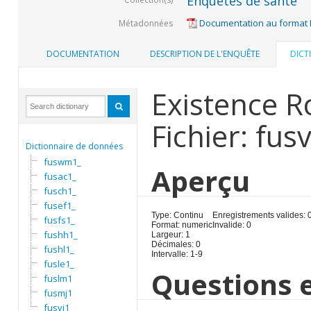
Enquêtes de santé
Documentation au format
Métadonnées
DOCUMENTATION
DESCRIPTION DE L'ENQUÊTE
DICT
Existence R
Fichier: fusv
Dictionnaire de données
fuswm1_
Aperçu
fusac1_
fusch1_
fusef1_
Type: Continu
Enregistrements valides: 
fusfs1_
Format: numeric
Invalide: 0
fushh1_
Largeur: 1
Décimales: 0
fushl1_
Intervalle: 1-9
fusle1_
Questions e
fuslm1
fusmj1
fusvi1_