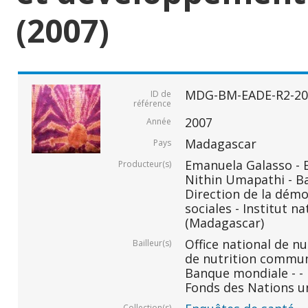
(2007)
MDG-BM-EADE-R2-20
ID de
référence
2007
Année
Madagascar
Pays
Emanuela Galasso -
Producteur(s)
Nithin Umapathi - B
Direction de la démo
sociales - Institut na
(Madagascar)
Office national de n
Bailleur(s)
de nutrition commu
Banque mondiale - -
Fonds des Nations un
Collection(s)