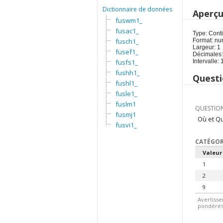
Dictionnaire de données
Aperç
fuswm1_
fusac1_
Type: Cont
fusch1_
Format: nu
Largeur: 1
fusef1_
Décimales:
fusfs1_
Intervalle: 
fushh1_
Questi
fushl1_
fusle1_
fuslm1
QUESTION
fusmj1
Où et Qu
fusvi1_
CATÉGOR
Valeur
1
2
9
Avertisse
pondérés.