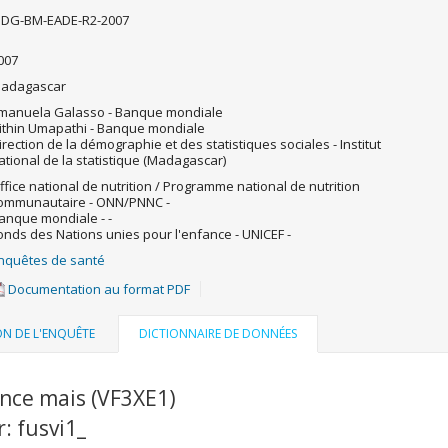
DG-BM-EADE-R2-2007
007
adagascar
manuela Galasso - Banque mondiale
ithin Umapathi - Banque mondiale
irection de la démographie et des statistiques sociales - Institut
ational de la statistique (Madagascar)
ffice national de nutrition / Programme national de nutrition
ommunautaire - ONN/PNNC -
anque mondiale - -
onds des Nations unies pour l'enfance - UNICEF -
nquêtes de santé
Documentation au format PDF
ON DE L'ENQUÊTE
DICTIONNAIRE DE DONNÉES
ence mais (VF3XE1)
r: fusvi1_