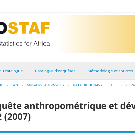
du catalogue
Catalogue d'enquêtes
Méthodologie et sources
AF
›
SAN
›
MDG-BM-EADE-R2-2007
›
DATA DICTIONARY
›
F11
›
V2624
quête anthropométrique et dé
2 (2007)