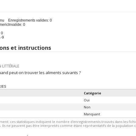
u
inu
Enregistrements valides: 0
meric
Invalide: 0
 0
1-9
ons et instructions
 LITTÉRALE
and peut-on trouver les aliments suivants ?
IES
Catégorie
Oui
Non
Manquant
ment: ces statistiques indiquent le nombre d'enregistrements trouvés dans les fic
 Ils ne peuvent pas être interpretés comme étant représentatifs de la population