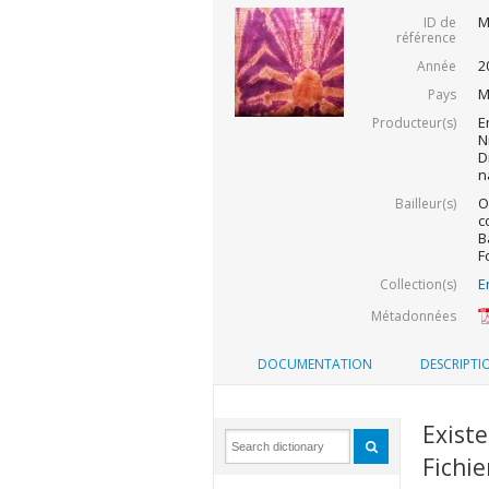
M
ID de
référence
2
Année
M
Pays
E
Producteur(s)
N
D
n
O
Bailleur(s)
c
B
F
E
Collection(s)
Métadonnées
DOCUMENTATION
DESCRIPTI
Exist
Fichie