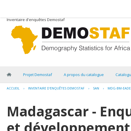
Inventaire d'enquêtes Demostaf
Projet Demostaf
A propos du catalogue
Catalog
ACCUEIL
›
INVENTAIRE D'ENQUÊTES DEMOSTAF
›
SAN
›
MDG-BM-EADE-
Madagascar - Enq
et développement 