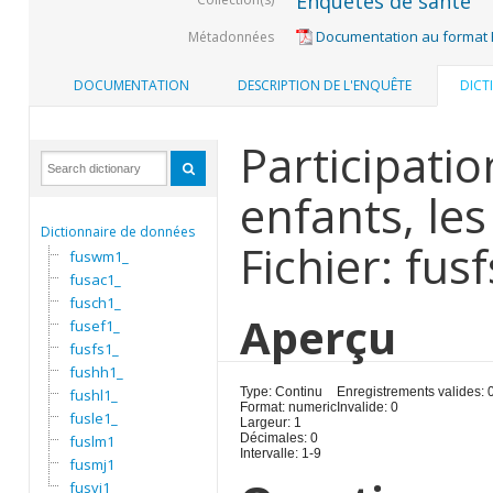
Enquêtes de santé
Documentation au format
Métadonnées
DOCUMENTATION
DESCRIPTION DE L'ENQUÊTE
DICT
Participati
enfants, le
Dictionnaire de données
Fichier: fus
fuswm1_
fusac1_
fusch1_
Aperçu
fusef1_
fusfs1_
fushh1_
Type: Continu
Enregistrements valides: 
fushl1_
Format: numeric
Invalide: 0
fusle1_
Largeur: 1
Décimales: 0
fuslm1
Intervalle: 1-9
fusmj1
fusvi1_