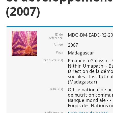
(2007)
MDG-BM-EADE-R2-20
ID de
référence
2007
Année
Madagascar
Pays
Emanuela Galasso -
Producteur(s)
Nithin Umapathi - B
Direction de la démo
sociales - Institut na
(Madagascar)
Office national de n
Bailleur(s)
de nutrition commu
Banque mondiale - -
Fonds des Nations un
Collection(s)