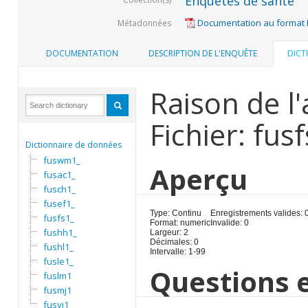
Enquêtes de santé
Documentation au format
Métadonnées
DOCUMENTATION
DESCRIPTION DE L'ENQUÊTE
DICT
Raison de l
Fichier: fus
Dictionnaire de données
fuswm1_
Aperçu
fusac1_
fusch1_
fusef1_
Type: Continu
Enregistrements valides: 
fusfs1_
Format: numeric
Invalide: 0
fushh1_
Largeur: 2
Décimales: 0
fushl1_
Intervalle: 1-99
fusle1_
Questions e
fuslm1
fusmj1
fusvi1_