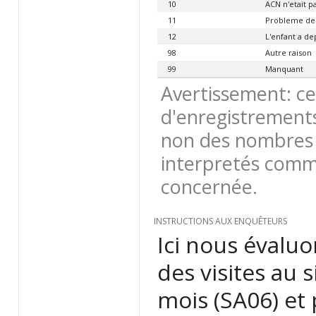
10
ACN n'etait pa
11
Probleme de 
12
L'enfant a dep
98
Autre raison
99
Manquant
Avertissement: ce
d'enregistrements
non des nombres 
interpretés comme
concernée.
INSTRUCTIONS AUX ENQUÊTEURS
Ici nous évalu
des visites au 
mois (SA06) et