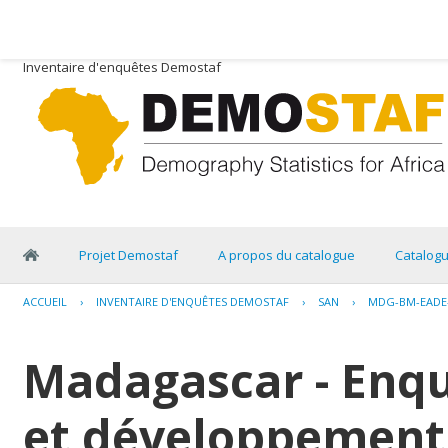
Inventaire d'enquêtes Demostaf
Projet Demostaf
A propos du catalogue
Catalog
ACCUEIL
›
INVENTAIRE D'ENQUÊTES DEMOSTAF
›
SAN
›
MDG-BM-EADE-
Madagascar - Enq
et développement 