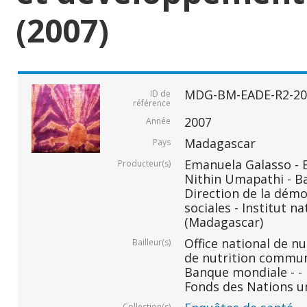
(2007)
MDG-BM-EADE-R2-20
ID de
référence
2007
Année
Madagascar
Pays
Emanuela Galasso -
Producteur(s)
Nithin Umapathi - B
Direction de la démo
sociales - Institut na
(Madagascar)
Office national de n
Bailleur(s)
de nutrition commu
Banque mondiale - -
Fonds des Nations un
Collection(s)