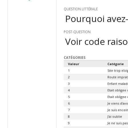
QUESTION LITTÉRALE
Pourquoi avez-
POST-QUESTION
Voir code rais
CATÉGORIES
Valeur
Catégorie
1
Site trop elo
2
Route imprat
3
Enfant malad
4
Etait obligee 
5
Etait obligee
6
Je viens d'av
7
Je suis encei
8
J'ai oublie
9
Je ne suis pa