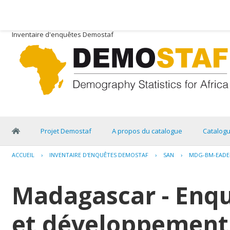
Inventaire d'enquêtes Demostaf
Projet Demostaf
A propos du catalogue
Catalog
ACCUEIL
›
INVENTAIRE D'ENQUÊTES DEMOSTAF
›
SAN
›
MDG-BM-EADE-
Madagascar - Enq
et développement 