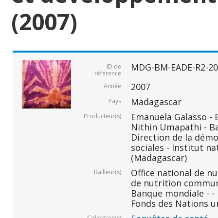
(2007)
MDG-BM-EADE-R2-20
ID de
référence
2007
Année
Madagascar
Pays
Emanuela Galasso -
Producteur(s)
Nithin Umapathi - B
Direction de la démo
sociales - Institut na
(Madagascar)
Office national de n
Bailleur(s)
de nutrition commu
Banque mondiale - -
Fonds des Nations un
Collection(s)