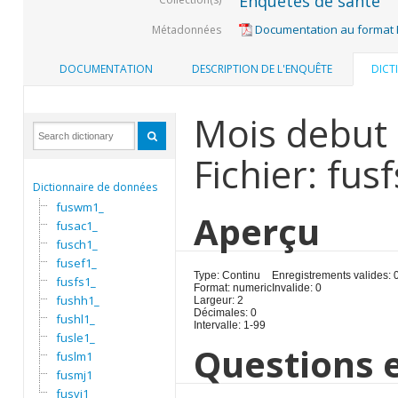
Enquêtes de santé
Documentation au format
Métadonnées
DOCUMENTATION
DESCRIPTION DE L'ENQUÊTE
DICT
Mois debut 
Fichier: fus
Dictionnaire de données
fuswm1_
Aperçu
fusac1_
fusch1_
fusef1_
Type: Continu
Enregistrements valides: 
fusfs1_
Format: numeric
Invalide: 0
fushh1_
Largeur: 2
Décimales: 0
fushl1_
Intervalle: 1-99
fusle1_
Questions e
fuslm1
fusmj1
fusvi1_