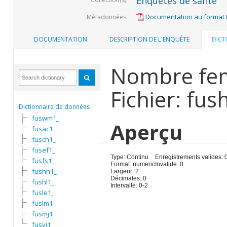
Enquêtes de santé
Documentation au format
Métadonnées
DOCUMENTATION
DESCRIPTION DE L'ENQUÊTE
DICT
Nombre fem
Fichier: fus
Dictionnaire de données
fuswm1_
Aperçu
fusac1_
fusch1_
fusef1_
Type: Continu
Enregistrements valides: 
fusfs1_
Format: numeric
Invalide: 0
fushh1_
Largeur: 2
Décimales: 0
fushl1_
Intervalle: 0-2
fusle1_
fuslm1
fusmj1
fusvi1_