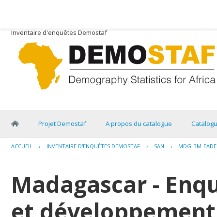
Inventaire d'enquêtes Demostaf
Projet Demostaf
A propos du catalogue
Catalog
ACCUEIL
›
INVENTAIRE D'ENQUÊTES DEMOSTAF
›
SAN
›
MDG-BM-EADE-
Madagascar - Enq
et développement 