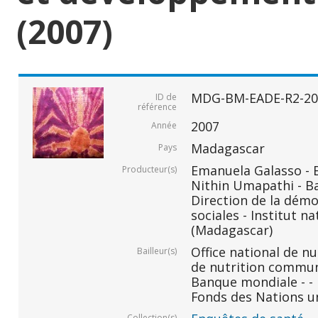
(2007)
MDG-BM-EADE-R2-20
ID de
référence
2007
Année
Madagascar
Pays
Emanuela Galasso -
Producteur(s)
Nithin Umapathi - B
Direction de la démo
sociales - Institut na
(Madagascar)
Office national de n
Bailleur(s)
de nutrition commu
Banque mondiale - -
Fonds des Nations un
Collection(s)