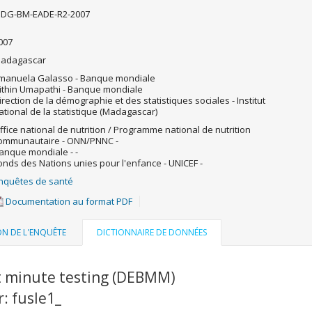
DG-BM-EADE-R2-2007
007
adagascar
manuela Galasso - Banque mondiale
ithin Umapathi - Banque mondiale
irection de la démographie et des statistiques sociales - Institut
ational de la statistique (Madagascar)
ffice national de nutrition / Programme national de nutrition
ommunautaire - ONN/PNNC -
anque mondiale - -
onds des Nations unies pour l'enfance - UNICEF -
nquêtes de santé
Documentation au format PDF
ON DE L'ENQUÊTE
DICTIONNAIRE DE DONNÉES
 minute testing (DEBMM)
r: fusle1_