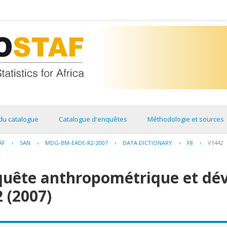
du catalogue
Catalogue d'enquêtes
Méthodologie et sources
AF
›
SAN
›
MDG-BM-EADE-R2-2007
›
DATA DICTIONARY
›
F8
›
V1442
quête anthropométrique et dé
2 (2007)