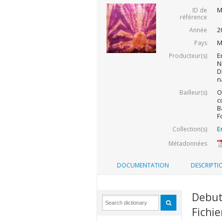
M
ID de
référence
2
Année
M
Pays
E
Producteur(s)
N
D
n
O
Bailleur(s)
c
B
F
E
Collection(s)
Métadonnées
DOCUMENTATION
DESCRIPTI
Debut
Fichie