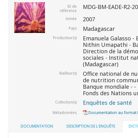
MDG-BM-EADE-R2-20
ID de
référence
2007
Année
Madagascar
Pays
Emanuela Galasso -
Producteur(s)
Nithin Umapathi - B
Direction de la démo
sociales - Institut na
(Madagascar)
Office national de n
Bailleur(s)
de nutrition commu
Banque mondiale - -
Fonds des Nations un
Enquêtes de santé
Collection(s)
Documentation au format
Métadonnées
DOCUMENTATION
DESCRIPTION DE L'ENQUÊTE
DICT