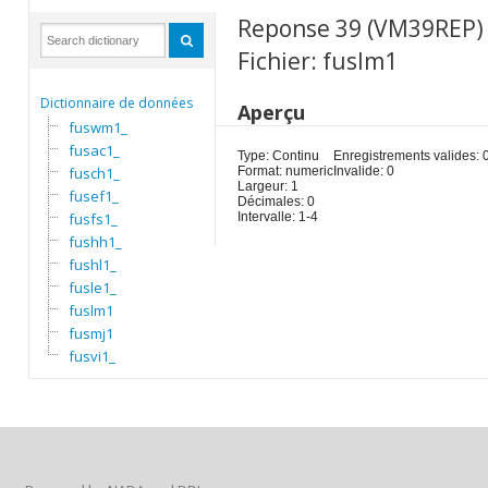
Reponse 39 (VM39REP)
Fichier: fuslm1
Dictionnaire de données
Aperçu
fuswm1_
fusac1_
Type: Continu
Enregistrements valides: 
fusch1_
Format: numeric
Invalide: 0
Largeur: 1
fusef1_
Décimales: 0
fusfs1_
Intervalle: 1-4
fushh1_
fushl1_
fusle1_
fuslm1
fusmj1
fusvi1_