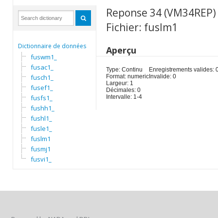
Reponse 34 (VM34REP)
Fichier: fuslm1
Dictionnaire de données
Aperçu
fuswm1_
fusac1_
Type: Continu
Enregistrements valides: 
fusch1_
Format: numeric
Invalide: 0
Largeur: 1
fusef1_
Décimales: 0
fusfs1_
Intervalle: 1-4
fushh1_
fushl1_
fusle1_
fuslm1
fusmj1
fusvi1_