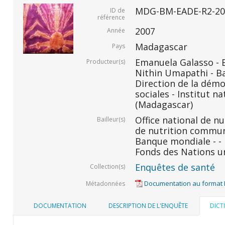
MDG-BM-EADE-R2-20
ID de
référence
2007
Année
Madagascar
Pays
Emanuela Galasso -
Producteur(s)
Nithin Umapathi - B
Direction de la démo
sociales - Institut na
(Madagascar)
Office national de n
Bailleur(s)
de nutrition commu
Banque mondiale - -
Fonds des Nations un
Enquêtes de santé
Collection(s)
Documentation au format
Métadonnées
DOCUMENTATION
DESCRIPTION DE L'ENQUÊTE
DICT