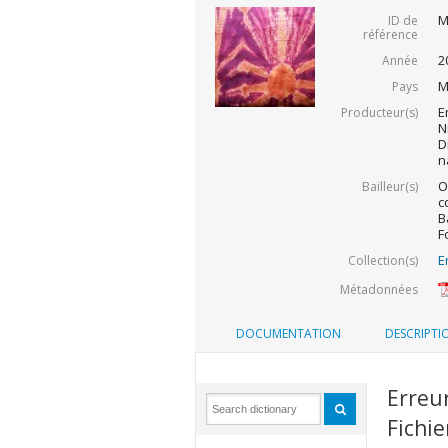
M
ID de
référence
2
Année
M
Pays
E
Producteur(s)
N
D
n
O
Bailleur(s)
c
B
F
E
Collection(s)
Métadonnées
DOCUMENTATION
DESCRIPTI
Erreu
Fichie