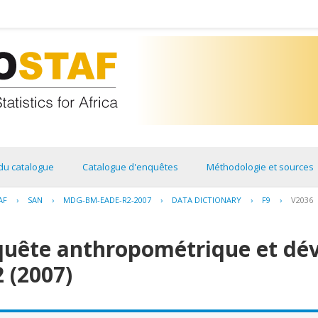
du catalogue
Catalogue d'enquêtes
Méthodologie et sources
AF
›
SAN
›
MDG-BM-EADE-R2-2007
›
DATA DICTIONARY
›
F9
›
V2036
quête anthropométrique et dé
2 (2007)