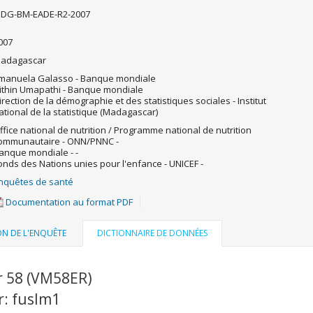
DG-BM-EADE-R2-2007
007
adagascar
manuela Galasso - Banque mondiale
ithin Umapathi - Banque mondiale
irection de la démographie et des statistiques sociales - Institut
ational de la statistique (Madagascar)
ffice national de nutrition / Programme national de nutrition
ommunautaire - ONN/PNNC -
anque mondiale - -
onds des Nations unies pour l'enfance - UNICEF -
nquêtes de santé
Documentation au format PDF
ON DE L'ENQUÊTE
DICTIONNAIRE DE DONNÉES
r 58 (VM58ER)
r: fuslm1