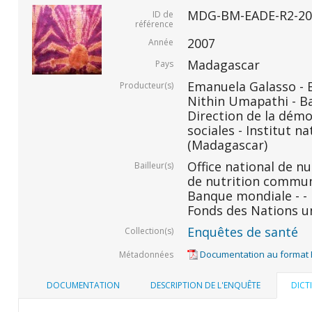
MDG-BM-EADE-R2-20
ID de
référence
2007
Année
Madagascar
Pays
Emanuela Galasso -
Producteur(s)
Nithin Umapathi - B
Direction de la démo
sociales - Institut na
(Madagascar)
Office national de n
Bailleur(s)
de nutrition commu
Banque mondiale - -
Fonds des Nations un
Enquêtes de santé
Collection(s)
Documentation au format
Métadonnées
DOCUMENTATION
DESCRIPTION DE L'ENQUÊTE
DICT