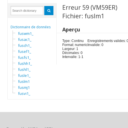
Erreur 59 (VM59ER)
Fichier: fuslm1
Dictionnaire de données
Aperçu
fuswm1_
fusac1_
Type: Continu
Enregistrements valides: 
fusch1_
Format: numeric
Invalide: 0
Largeur: 1
fusef1_
Décimales: 0
fusfs1_
Intervalle: 1-1
fushh1_
fushl1_
fusle1_
fuslm1
fusmj1
fusvi1_