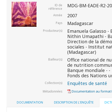
MDG-BM-EADE-R2-20
ID de
référence
2007
Année
Madagascar
Pays
Emanuela Galasso -
Producteur(s)
Nithin Umapathi - B
Direction de la démo
sociales - Institut na
(Madagascar)
Office national de n
Bailleur(s)
de nutrition commu
Banque mondiale - -
Fonds des Nations un
Enquêtes de santé
Collection(s)
Documentation au format
Métadonnées
DOCUMENTATION
DESCRIPTION DE L'ENQUÊTE
DICT