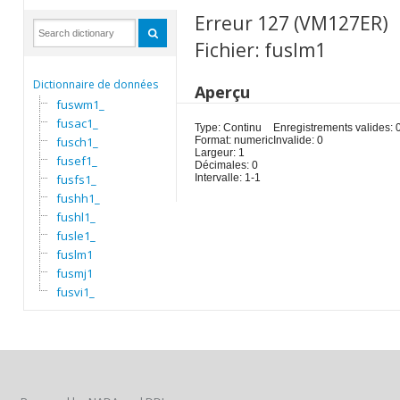
Erreur 127 (VM127ER)
Fichier: fuslm1
Dictionnaire de données
Aperçu
fuswm1_
fusac1_
Type: Continu
Enregistrements valides: 
fusch1_
Format: numeric
Invalide: 0
Largeur: 1
fusef1_
Décimales: 0
fusfs1_
Intervalle: 1-1
fushh1_
fushl1_
fusle1_
fuslm1
fusmj1
fusvi1_