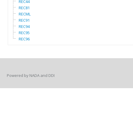
REC44
REC81
RECML
REC91
REC94
REC95
REC96
Powered by NADA and DDI