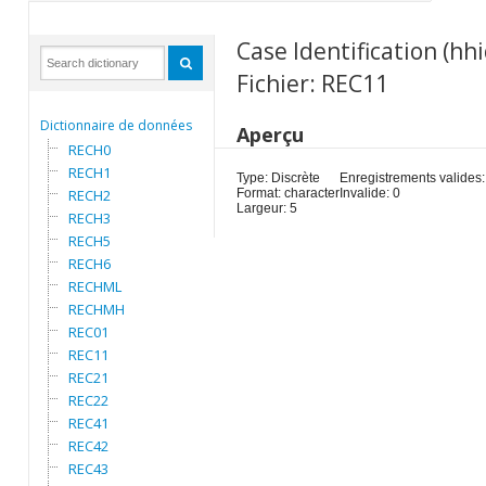
Case Identification (hhi
Fichier: REC11
Dictionnaire de données
Aperçu
RECH0
RECH1
Type: Discrète
Enregistrements valides:
RECH2
Format: character
Invalide: 0
Largeur: 5
RECH3
RECH5
RECH6
RECHML
RECHMH
REC01
REC11
REC21
REC22
REC41
REC42
REC43