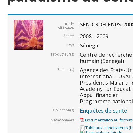
SEN-CRDH-ENPS-200
ID de
référence
2008 - 2009
Année
Sénégal
Pays
Centre de recherche
Producteur(s)
humain (Sénégal)
Agence des États-Un
Bailleur(s)
international - USAID
President’s Malaria In
Academy for Educati
Appui financier
Programme national 
Enquêtes de santé
Collection(s)
Documentation au format
Métadonnées
Tableaux et indicateurs (
Page web de l'étude