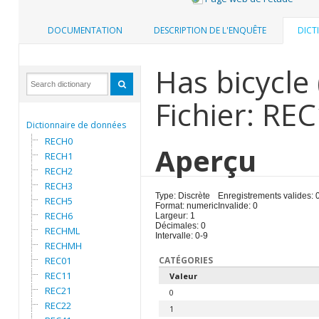
DOCUMENTATION
DESCRIPTION DE L'ENQUÊTE
DICT
Has bicycle 
Fichier: RE
Dictionnaire de données
RECH0
Aperçu
RECH1
RECH2
RECH3
Type: Discrète
Enregistrements valides: 
RECH5
Format: numeric
Invalide: 0
RECH6
Largeur: 1
Décimales: 0
RECHML
Intervalle: 0-9
RECHMH
REC01
CATÉGORIES
REC11
Valeur
REC21
0
REC22
1