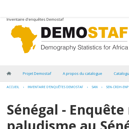
Inventaire d'enquêtes Demostaf
Projet Demostaf
A propos du catalogue
Catalog
ACCUEIL
›
INVENTAIRE D'ENQUÊTES DEMOSTAF
›
SAN
›
SEN-CRDH-ENPS
Sénégal - Enquête 
paludisme au Séné