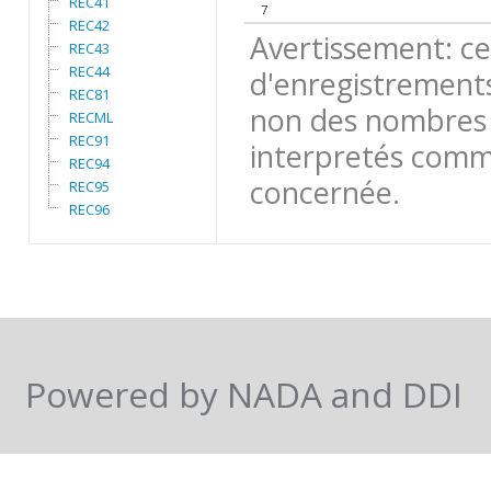
REC41
7
REC42
Avertissement: ce
REC43
REC44
d'enregistrements
REC81
non des nombres 
RECML
REC91
interpretés comme
REC94
concernée.
REC95
REC96
Powered by NADA and DDI