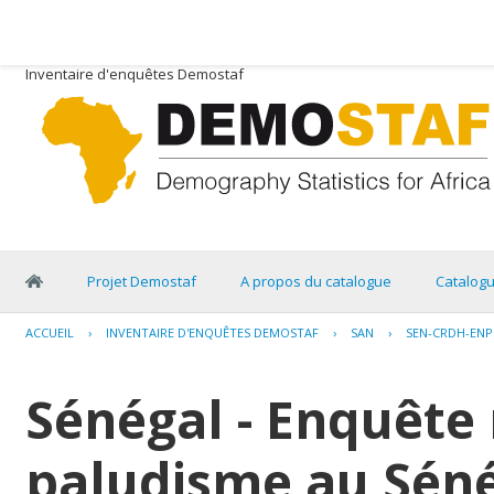
Inventaire d'enquêtes Demostaf
Projet Demostaf
A propos du catalogue
Catalog
ACCUEIL
›
INVENTAIRE D'ENQUÊTES DEMOSTAF
›
SAN
›
SEN-CRDH-ENPS
Sénégal - Enquête 
paludisme au Séné