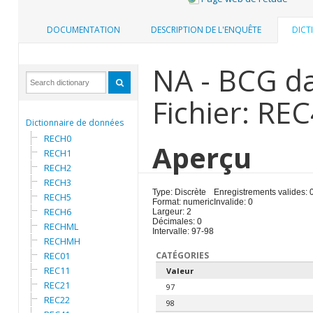
DOCUMENTATION
DESCRIPTION DE L'ENQUÊTE
DICT
NA - BCG da
Fichier: RE
Dictionnaire de données
RECH0
Aperçu
RECH1
RECH2
RECH3
Type: Discrète
Enregistrements valides: 
RECH5
Format: numeric
Invalide: 0
RECH6
Largeur: 2
Décimales: 0
RECHML
Intervalle: 97-98
RECHMH
REC01
CATÉGORIES
REC11
Valeur
REC21
97
REC22
98