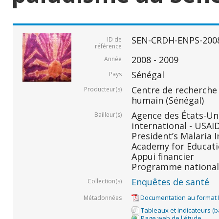
SEN-CRDH-ENPS-200
ID de
référence
2008 - 2009
Année
Sénégal
Pays
Centre de recherche
Producteur(s)
humain (Sénégal)
Agence des États-Un
Bailleur(s)
international - USAID
President’s Malaria In
Academy for Educati
Appui financier
Programme national 
Enquêtes de santé
Collection(s)
Documentation au format
Métadonnées
Tableaux et indicateurs (
Page web de l'étude