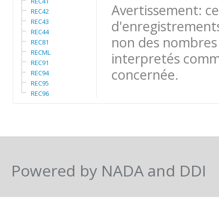
REC41
Avertissement: ce
REC42
REC43
d'enregistrements
REC44
non des nombres 
REC81
RECML
interpretés comme
REC91
concernée.
REC94
REC95
REC96
Powered by NADA and DDI